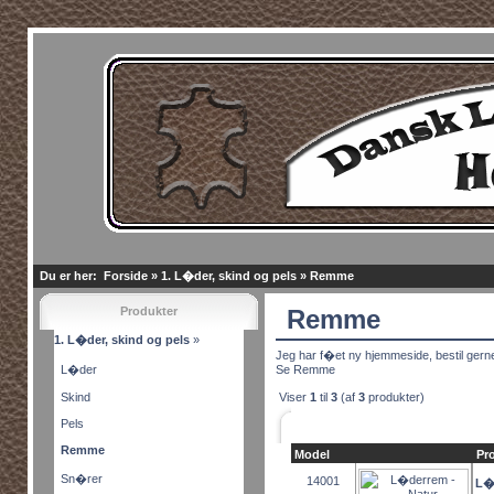
Du er her:
Forside
»
1. L�der, skind og pels
»
Remme
Produkter
Remme
1. L�der, skind og pels
»
Jeg har f�et ny hjemmeside, bestil gern
L�der
Se Remme
Skind
Viser
1
til
3
(af
3
produkter)
Pels
Remme
Model
Pr
Sn�rer
14001
L�