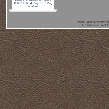
12.00-17.30 L�rdag: 10-13 Ring
for aftale.
Dansk L�derforsyning's Ho
E-mailadresse: kontak