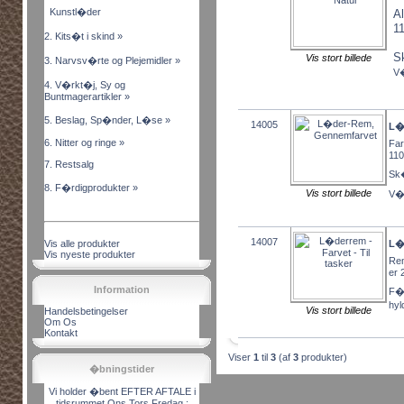
Kunstl�der
A
1
2. Kits�t i skind »
S
Vis stort billede
3. Narvsv�rte og Plejemidler »
V�
4. V�rkt�j, Sy og
Buntmagerartikler »
5. Beslag, Sp�nder, L�se »
14005
L�
6. Nitter og ringe »
Far
110
7. Restsalg
Sk�
8. F�rdigprodukter »
Vis stort billede
V�l
14007
Vis alle produkter
L�d
Vis nyeste produkter
Rem
er 
Information
F�e
hyl
Vis stort billede
Handelsbetingelser
Om Os
Kontakt
Viser
1
til
3
(af
3
produkter)
�bningstider
Vi holder �bent EFTER AFTALE i
tidsrummet Ons,Tors,Fredag :